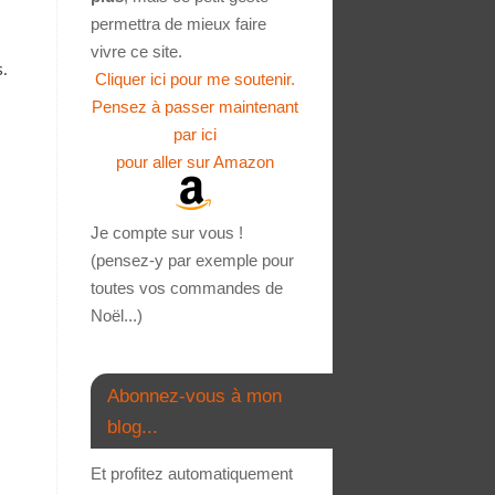
permettra de mieux faire
vivre ce site.
s.
Cliquer ici pour me soutenir.
Pensez à passer maintenant
par ici
pour aller sur Amazon
Je compte sur vous !
(pensez-y par exemple pour
toutes vos commandes de
Noël...)
Abonnez-vous à mon
blog...
Et profitez automatiquement