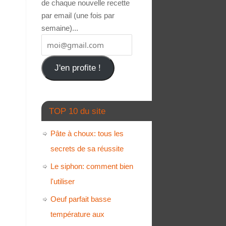
de chaque nouvelle recette
par email (une fois par
semaine)...
J'en profite !
TOP 10 du site
Pâte à choux: tous les
secrets de sa réussite
Le siphon: comment bien
l'utiliser
Oeuf parfait basse
température aux