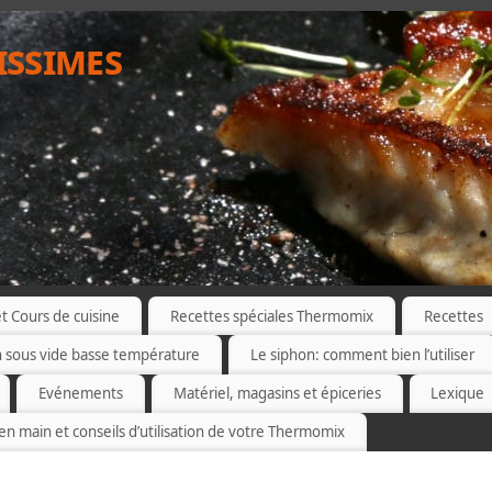
issimes
 Cours de cuisine
Recettes spéciales Thermomix
Recettes
n sous vide basse température
Le siphon: comment bien l’utiliser
Evénements
Matériel, magasins et épiceries
Lexique
 en main et conseils d’utilisation de votre Thermomix