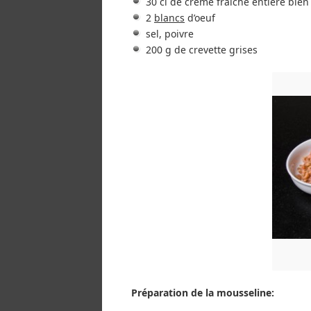
30 cl de crème fraîche entière bien
2
blancs
d’oeuf
sel, poivre
200 g de crevette grises
Préparation de la mousseline: