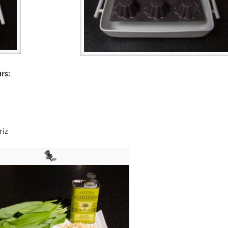
urs:
riz