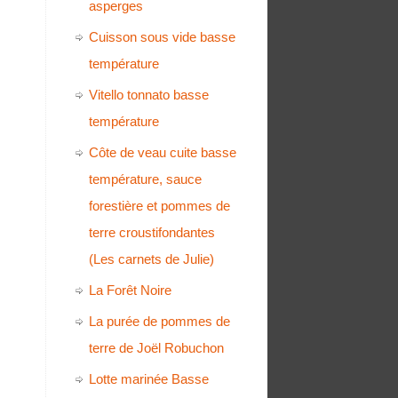
asperges
Cuisson sous vide basse
température
Vitello tonnato basse
température
Côte de veau cuite basse
température, sauce
forestière et pommes de
terre croustifondantes
(Les carnets de Julie)
La Forêt Noire
La purée de pommes de
terre de Joël Robuchon
Lotte marinée Basse