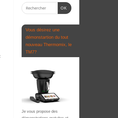
OK
Vous désirez une
démonstartion du tout
nouveau Thermomix, le
TM7?
t
Je vous propose des
démonstrations gratuites et