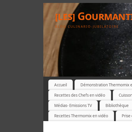
[les] Gourmant
BLOG CULINARIO-JUBILATOIRE
Accueil
Démonstration Thermomix et
Recettes des Chefs en vidéo
Cuisso
Médias- Emissions TV
Bibliothèque
Recettes Thermomix en vidéo
Prise