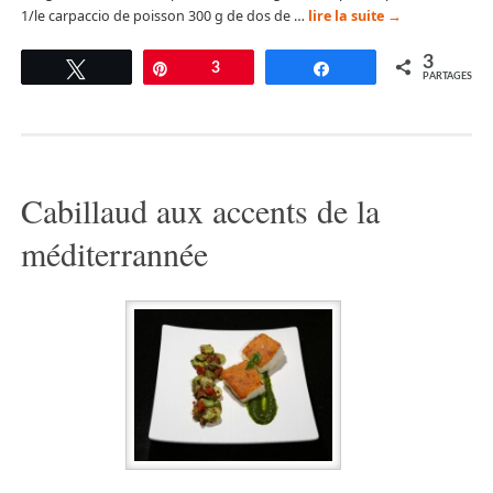
1/le carpaccio de poisson 300 g de dos de …
lire la suite
→
3
Tweetez
Épingle
3
Partagez
PARTAGES
Cabillaud aux accents de la
méditerrannée