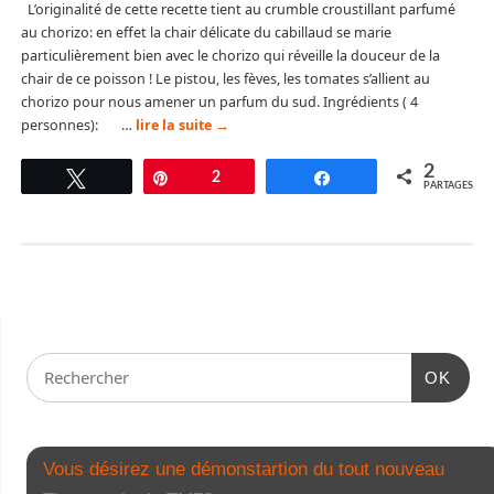
L’originalité de cette recette tient au crumble croustillant parfumé
au chorizo: en effet la chair délicate du cabillaud se marie
particulièrement bien avec le chorizo qui réveille la douceur de la
chair de ce poisson ! Le pistou, les fèves, les tomates s’allient au
chorizo pour nous amener un parfum du sud. Ingrédients ( 4
personnes): …
lire la suite
→
2
Tweetez
Épingle
2
Partagez
PARTAGES
OK
Vous désirez une démonstartion du tout nouveau