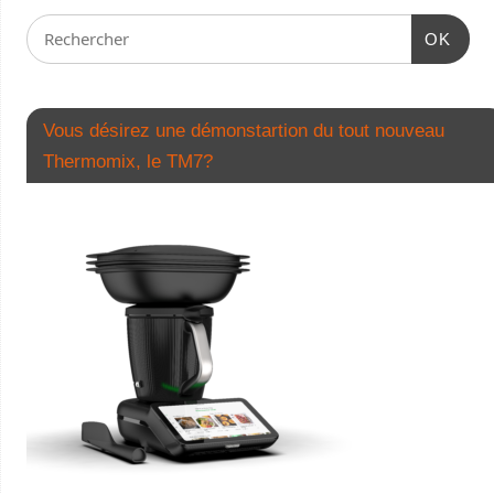
OK
Vous désirez une démonstartion du tout nouveau
Thermomix, le TM7?