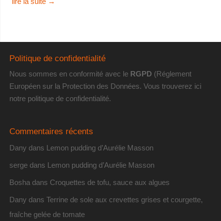
lire la suite
→
Politique de confidentialité
Nous sommes en conformité avec le
RGPD
(Réglement
Européen sur la Protection des Données. Vous trouverez
ici
notre politique de confidentialité
.
Commentaires récents
Dany
dans
Lemon pudding d’Aurélie Masson
serge
dans
Lemon pudding d’Aurélie Masson
Bosha
dans
Croquettes de tofu, sauce aux algues
Dany
dans
Terrine de sole aux crevettes grises et courgette,
fraîche gelée de tomate