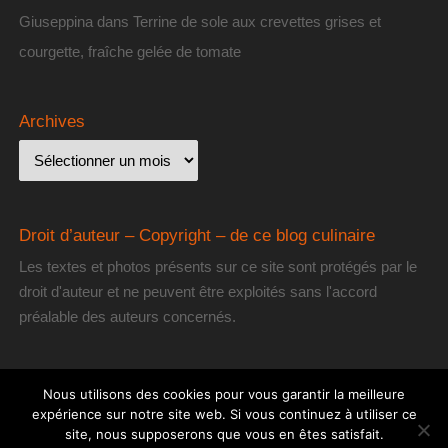
Giuseppina
dans
Terrine de sole aux crevettes grises et
courgette, fraîche gelée de tomate
Archives
Droit d’auteur – Copyright – de ce blog culinaire
Les textes et photos présents sur ce site sont protégés par le
droit d'auteur et ne peuvent être exploités sans l'accord
préalable des auteurs concernés.
Nous utilisons des cookies pour vous garantir la meilleure
expérience sur notre site web. Si vous continuez à utiliser ce
site, nous supposerons que vous en êtes satisfait.
[les] Gourmantissimes
| Fièrement propulsé par
Mantra
&
WordPress.