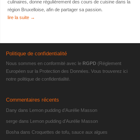
culinaires, donne régulièrement des cours de cuisine dans la
région Bruxelloise, afin de partager sa passion.
lire la suite
→
Politique de confidentialité
Nous sommes en conformité avec le
RGPD
(Réglement
Européen sur la Protection des Données. Vous trouverez
ici
notre politique de confidentialité
.
Commentaires récents
Dany
dans
Lemon pudding d’Aurélie Masson
serge
dans
Lemon pudding d’Aurélie Masson
Bosha
dans
Croquettes de tofu, sauce aux algues