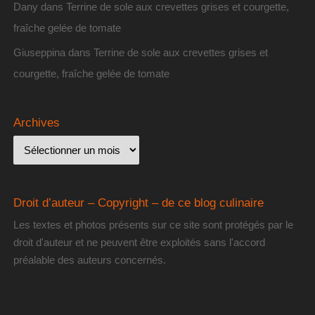
Dany
dans
Terrine de sole aux crevettes grises et courgette,
fraîche gelée de tomate
Giuseppina
dans
Terrine de sole aux crevettes grises et
courgette, fraîche gelée de tomate
Archives
Droit d’auteur – Copyright – de ce blog culinaire
Les textes et photos présents sur ce site sont protégés par le
droit d'auteur et ne peuvent être exploités sans l'accord
préalable des auteurs concernés.