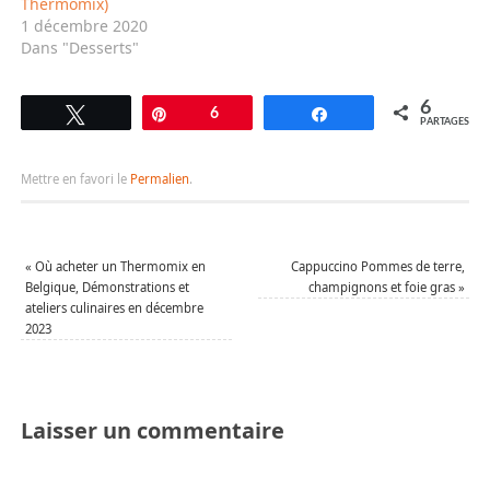
Thermomix)
1 décembre 2020
Dans "Desserts"
6
Tweetez
Épingle
6
Partagez
PARTAGES
Mettre en favori le
Permalien
.
«
Où acheter un Thermomix en
Cappuccino Pommes de terre,
Belgique, Démonstrations et
champignons et foie gras
»
ateliers culinaires en décembre
2023
Laisser un commentaire