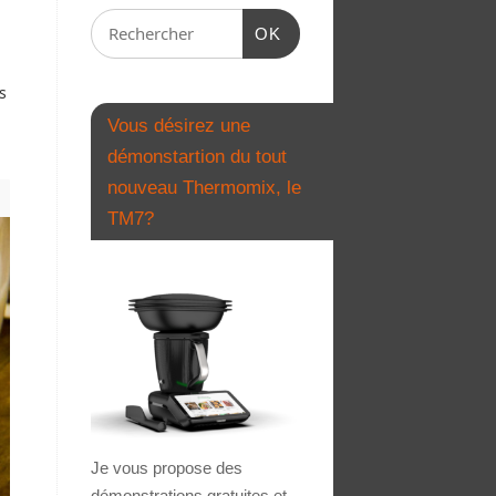
OK
s
Vous désirez une
démonstartion du tout
nouveau Thermomix, le
TM7?
Je vous propose des
démonstrations gratuites et