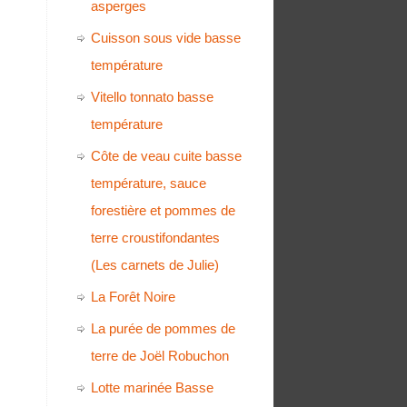
asperges
Cuisson sous vide basse
température
Vitello tonnato basse
température
Côte de veau cuite basse
température, sauce
forestière et pommes de
terre croustifondantes
(Les carnets de Julie)
La Forêt Noire
La purée de pommes de
terre de Joël Robuchon
Lotte marinée Basse