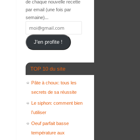
de chaque nouvelle recette
par email (une fois par
semaine)...
J'en profite !
TOP 10 du site
Pâte à choux: tous les
secrets de sa réussite
Le siphon: comment bien
l'utiliser
Oeuf parfait basse
température aux