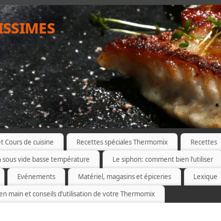
issimes
 Cours de cuisine
Recettes spéciales Thermomix
Recettes
n sous vide basse température
Le siphon: comment bien l’utiliser
Evénements
Matériel, magasins et épiceries
Lexique
 en main et conseils d’utilisation de votre Thermomix