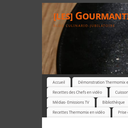
[les] Gourmant
BLOG CULINARIO-JUBILATOIRE
Accueil
Démonstration Thermomix et
Recettes des Chefs en vidéo
Cuisso
Médias- Emissions TV
Bibliothèque
Recettes Thermomix en vidéo
Prise