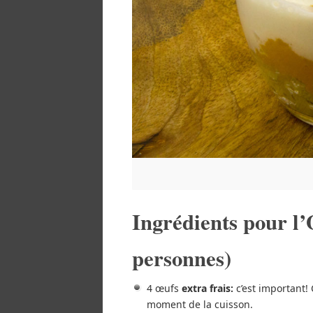
Ingrédients pour l
personnes)
4 œufs
extra frais:
c’est important!
moment de la cuisson.