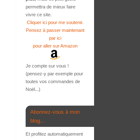
permettra de mieux faire
vivre ce site.
Cliquer ici pour me soutenir.
Pensez à passer maintenant
par ici
pour aller sur Amazon
Je compte sur vous !
(pensez-y par exemple pour
toutes vos commandes de
Noël...)
Abonnez-vous à mon
blog...
Et profitez automatiquement