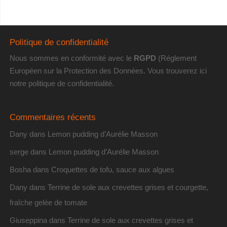
Politique de confidentialité
Nous sommes en conformité avec le
RGPD
(Réglement
Européen sur la Protection des Données. Vous trouverez
ici
notre politique de confidentialité
.
Commentaires récents
Dany
dans
Lemon pudding d’Aurélie Masson
serge
dans
Lemon pudding d’Aurélie Masson
Bosha
dans
Croquettes de tofu, sauce aux algues
Dany
dans
Terrine de sole aux crevettes grises et courgette,
fraîche gelée de tomate
Giuseppina
dans
Terrine de sole aux crevettes grises et