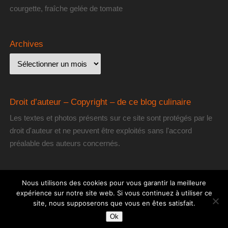
courgette, fraîche gelée de tomate
Archives
Droit d’auteur – Copyright – de ce blog culinaire
Les textes et photos présents sur ce site sont protégés par le
droit d'auteur et ne peuvent être exploités sans l'accord
préalable des auteurs concernés.
Nous utilisons des cookies pour vous garantir la meilleure
expérience sur notre site web. Si vous continuez à utiliser ce
site, nous supposerons que vous en êtes satisfait.
[les] Gourmantissimes
| Fièrement propulsé par
Mantra
&
WordPress.
Ok