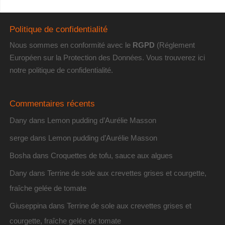
Politique de confidentialité
Nous sommes en conformité avec le
RGPD
(Réglement
Européen sur la Protection des Données. Vous trouverez
ici
notre politique de confidentialité
.
Commentaires récents
Dany
dans
Lemon pudding d’Aurélie Masson
serge
dans
Lemon pudding d’Aurélie Masson
Bosha
dans
Croquettes de tofu, sauce aux algues
Dany
dans
Terrine de sole aux crevettes grises et courgette,
fraîche gelée de tomate
Giuseppina
dans
Terrine de sole aux crevettes grises et
courgette, fraîche gelée de tomate