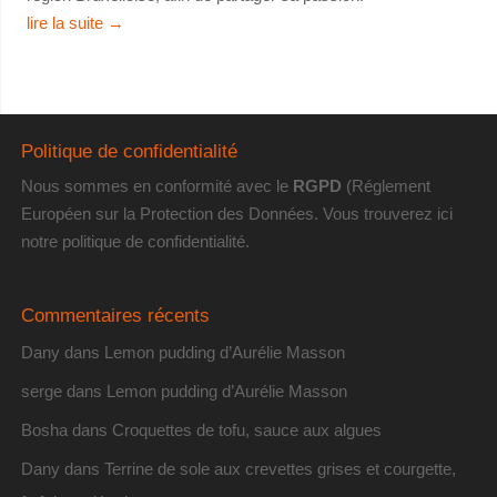
lire la suite
→
Politique de confidentialité
Nous sommes en conformité avec le
RGPD
(Réglement
Européen sur la Protection des Données. Vous trouverez
ici
notre politique de confidentialité
.
Commentaires récents
Dany
dans
Lemon pudding d’Aurélie Masson
serge
dans
Lemon pudding d’Aurélie Masson
Bosha
dans
Croquettes de tofu, sauce aux algues
Dany
dans
Terrine de sole aux crevettes grises et courgette,