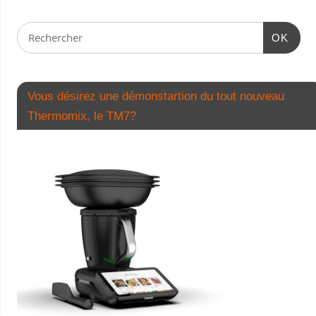
OK
Vous désirez une démonstartion du tout nouveau
Thermomix, le TM7?