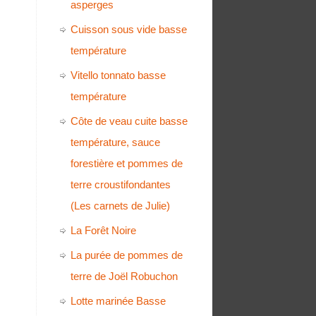
asperges
Cuisson sous vide basse
température
Vitello tonnato basse
température
Côte de veau cuite basse
température, sauce
forestière et pommes de
terre croustifondantes
(Les carnets de Julie)
La Forêt Noire
La purée de pommes de
terre de Joël Robuchon
Lotte marinée Basse