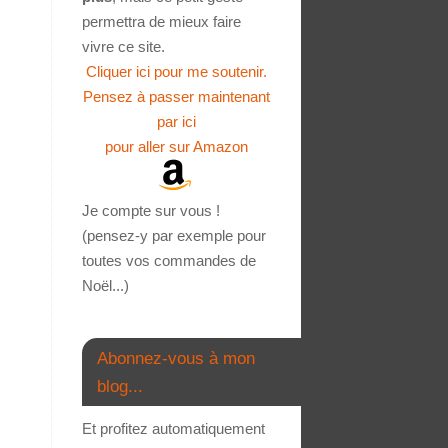
permettra de mieux faire
vivre ce site.
Cliquer ici pour me soutenir.
Pensez à passer maintenant
par ici
pour aller sur Amazon
Je compte sur vous !
(pensez-y par exemple pour
toutes vos commandes de
Noël...)
Abonnez-vous à mon
blog...
Et profitez automatiquement