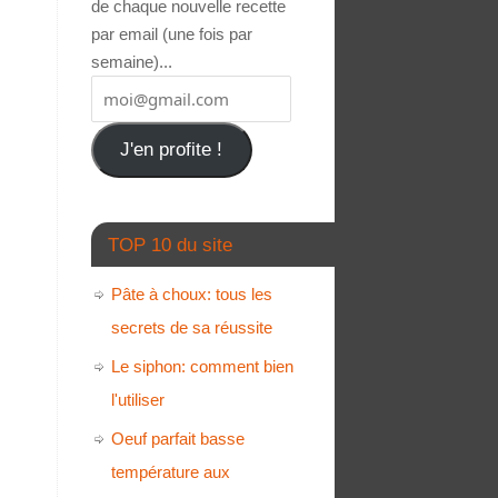
de chaque nouvelle recette
par email (une fois par
semaine)...
J'en profite !
TOP 10 du site
Pâte à choux: tous les
secrets de sa réussite
Le siphon: comment bien
l'utiliser
Oeuf parfait basse
température aux