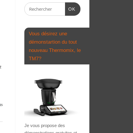
OK
Vous désirez une
démonstartion du tout
nouveau Thermomix, le
TM7?
z
→
ES
Je vous propose des
démonstrations gratuites et