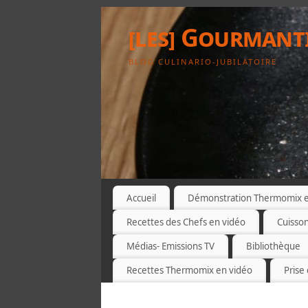
[les] Gourmant
BLOG CULINARIO-JUBILATOIRE
Accueil
Démonstration Thermomix et
Recettes des Chefs en vidéo
Cuisso
Médias- Emissions TV
Bibliothèque
Recettes Thermomix en vidéo
Prise