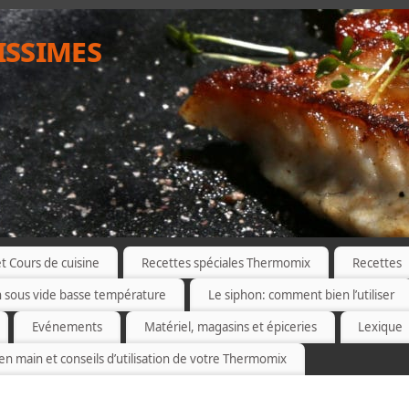
issimes
 Cours de cuisine
Recettes spéciales Thermomix
Recettes
n sous vide basse température
Le siphon: comment bien l’utiliser
Evénements
Matériel, magasins et épiceries
Lexique
 en main et conseils d’utilisation de votre Thermomix