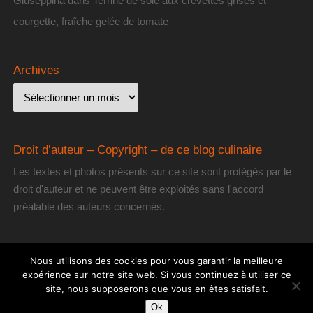
Giuseppina
dans
Terrine de sole aux crevettes grises et
courgette, fraîche gelée de tomate
Archives
Droit d’auteur – Copyright – de ce blog culinaire
Les textes et photos présents sur ce site sont protégés par le
droit d'auteur et ne peuvent être exploités sans l'accord
préalable des auteurs concernés.
Nous utilisons des cookies pour vous garantir la meilleure
expérience sur notre site web. Si vous continuez à utiliser ce
site, nous supposerons que vous en êtes satisfait.
[les] Gourmantissimes
| Fièrement propulsé par
Mantra
&
WordPress.
Ok