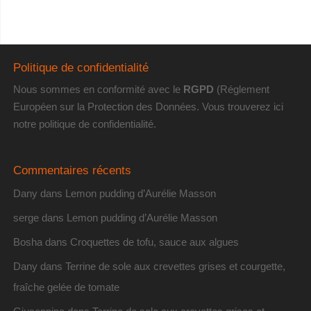
Politique de confidentialité
Nous sommes en conformité avec le
RGPD
(Réglement
Européen sur la Protection des Données. Vous trouverez
ici
notre politique de confidentialité
.
Commentaires récents
Dany
dans
Lemon pudding d’Aurélie Masson
serge
dans
Lemon pudding d’Aurélie Masson
Bosha
dans
Croquettes de tofu, sauce aux algues
Dany
dans
Terrine de sole aux crevettes grises et courgette,
fraîche gelée de tomate