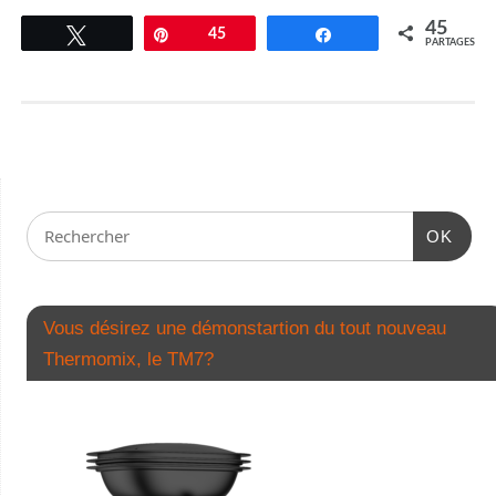
45
Tweetez
Épingle
45
Partagez
PARTAGES
OK
Vous désirez une démonstartion du tout nouveau
Thermomix, le TM7?