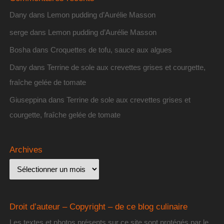
Dany
dans
Lemon pudding d’Aurélie Masson
serge
dans
Lemon pudding d’Aurélie Masson
Bosha
dans
Croquettes de tofu, sauce aux algues
Dany
dans
Terrine de sole aux crevettes grises et courgette,
fraîche gelée de tomate
Giuseppina
dans
Terrine de sole aux crevettes grises et
courgette, fraîche gelée de tomate
Archives
Droit d’auteur – Copyright – de ce blog culinaire
Les textes et photos présents sur ce site sont protégés par le