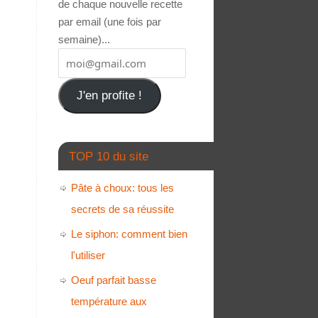
de chaque nouvelle recette
par email (une fois par
semaine)...
J'en profite !
TOP 10 du site
Pâte à choux: tous les
secrets de sa réussite
Le siphon: comment bien
l'utiliser
Oeuf parfait basse
température aux