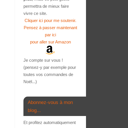
permettra de mieux faire
vivre ce site.
Cliquer ici pour me soutenir.
Pensez à passer maintenant
par ici
pour aller sur Amazon
Je compte sur vous !
(pensez-y par exemple pour
toutes vos commandes de
Noël...)
Abonnez-vous à mon
blog...
Et profitez automatiquement