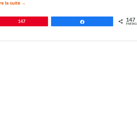
ire la suite
→
147
pingle
147
Partagez
PARTAG