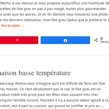
éfléchir à vos menus! Je vous propose aujourd’hui une multitude d
ecettes de foie gras en pas à pas imagé, toutes plus gourmandes
es unes que les autres…Et en fin d’article vous trouverez une photo
e ma dernière réalisation, mon foie gras Opéra que je posterai le 
…
lire la suite
→
9
pingle
9
Partagez
PARTAG
maison basse température
eaucoup d’entre vous s’imagine qu’il est difficile de faire son foie
ras maison. Ce n’est absolument pas le cas: le foie gras est un
roduit noble très prisé pour les fêtes mais souvent très cher
orsqu’on l’achète cuisiné. Pourtant il n’y a aucune valeur ajouté à ce
roduit, mis à part sa cuisson, qui puisse en justifier le prix au …