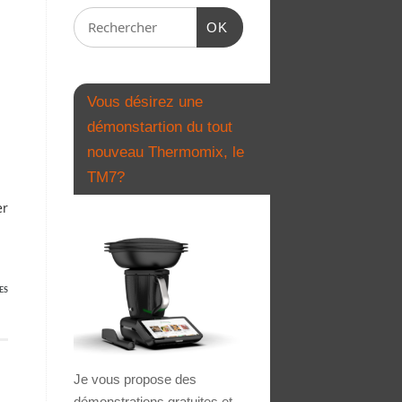
OK
Vous désirez une
démonstartion du tout
nouveau Thermomix, le
TM7?
er
ES
Je vous propose des
démonstrations gratuites et