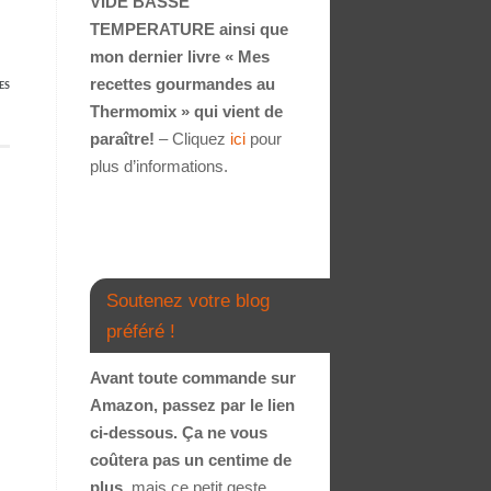
VIDE BASSE
TEMPERATURE ainsi que
mon dernier livre « Mes
recettes gourmandes au
ES
Thermomix » qui vient de
paraître!
– Cliquez
ici
pour
plus d’informations.
Soutenez votre blog
préféré !
Avant toute commande sur
Amazon, passez par le lien
ci-dessous. Ça ne vous
coûtera pas un centime de
plus
, mais ce petit geste