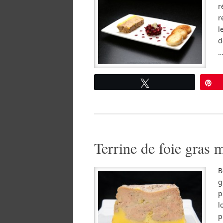
r
r
l
d
Tweetez
É
Terrine de foie gras 
B
g
p
l
p