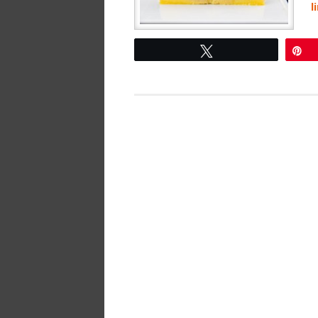
l
Tweetez
É