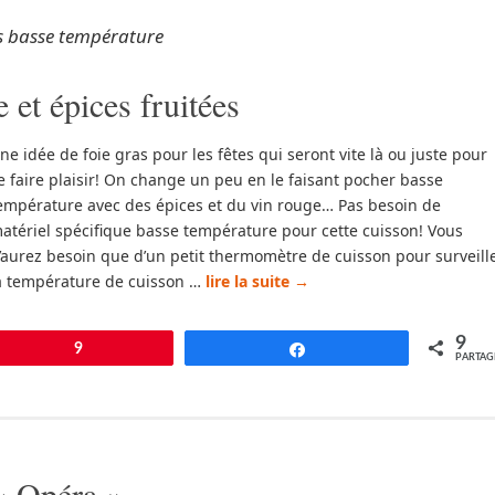
as basse température
 et épices fruitées
ne idée de foie gras pour les fêtes qui seront vite là ou juste pour
e faire plaisir! On change un peu en le faisant pocher basse
empérature avec des épices et du vin rouge… Pas besoin de
atériel spécifique basse température pour cette cuisson! Vous
’aurez besoin que d’un petit thermomètre de cuisson pour surveill
a température de cuisson …
lire la suite
→
9
pingle
9
Partagez
PARTAG
« Opéra »