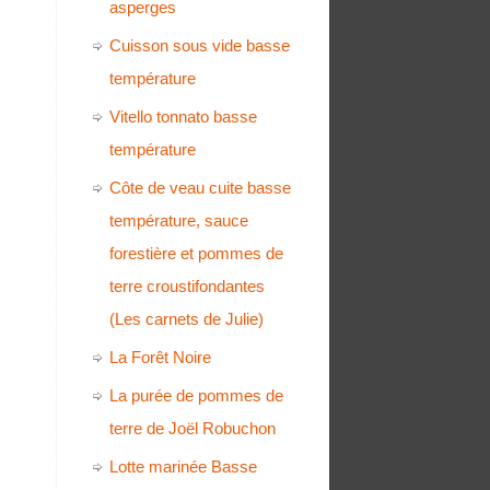
asperges
Cuisson sous vide basse
température
Vitello tonnato basse
température
Côte de veau cuite basse
température, sauce
forestière et pommes de
terre croustifondantes
(Les carnets de Julie)
La Forêt Noire
La purée de pommes de
terre de Joël Robuchon
Lotte marinée Basse