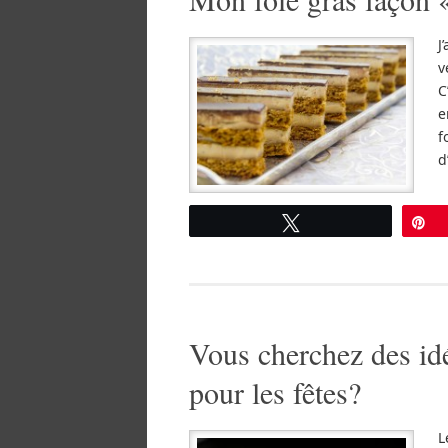
J
v
C
e
f
d
Tweetez
É
Vous cherchez des idé
pour les fêtes?
L