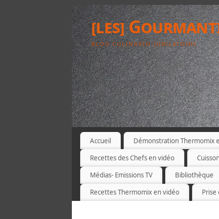
[les] Gourmant
BLOG CULINARIO-JUBILATOIRE
Accueil
Démonstration Thermomix et
Recettes des Chefs en vidéo
Cuisso
Médias- Emissions TV
Bibliothèque
Recettes Thermomix en vidéo
Prise