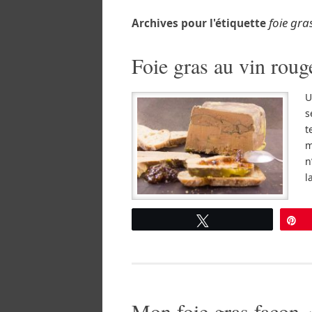
foie gr
Archives pour l'étiquette
Foie gras au vin rouge
U
s
t
m
n
l
Tweetez
É
Mon foie gras façon 