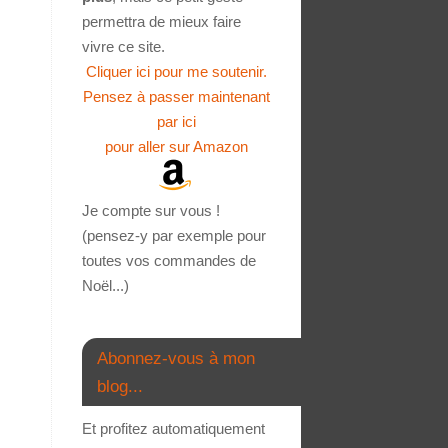
permettra de mieux faire
vivre ce site.
Cliquer ici pour me soutenir.
Pensez à passer maintenant
par ici
pour aller sur Amazon
Je compte sur vous !
(pensez-y par exemple pour
toutes vos commandes de
Noël...)
Abonnez-vous à mon
blog...
Et profitez automatiquement