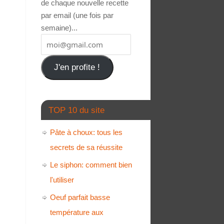
de chaque nouvelle recette
par email (une fois par
semaine)...
J'en profite !
TOP 10 du site
Pâte à choux: tous les
secrets de sa réussite
Le siphon: comment bien
l'utiliser
Oeuf parfait basse
température aux