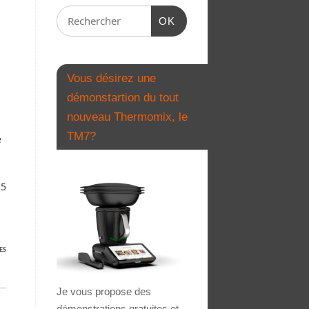
OK
Vous désirez une
démonstartion du tout
nouveau Thermomix, le
TM7?
e
25
ES
Je vous propose des
démonstrations gratuites et