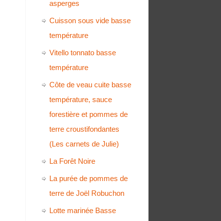
asperges
Cuisson sous vide basse
température
Vitello tonnato basse
température
Côte de veau cuite basse
température, sauce
forestière et pommes de
terre croustifondantes
(Les carnets de Julie)
La Forêt Noire
La purée de pommes de
terre de Joël Robuchon
Lotte marinée Basse