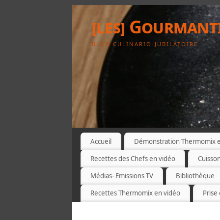
[les] Gourmant
BLOG CULINARIO-JUBILATOIRE
Accueil
Démonstration Thermomix et
Recettes des Chefs en vidéo
Cuisso
Médias- Emissions TV
Bibliothèque
Recettes Thermomix en vidéo
Prise