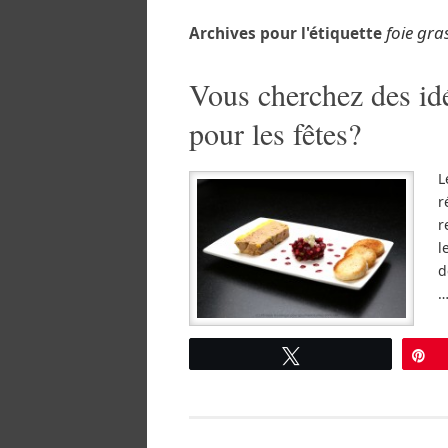
foie gra
Archives pour l'étiquette
Vous cherchez des idé
pour les fêtes?
L
r
r
l
d
Tweetez
É