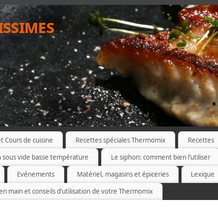
issimes
 Cours de cuisine
Recettes spéciales Thermomix
Recettes
n sous vide basse température
Le siphon: comment bien l’utiliser
Evénements
Matériel, magasins et épiceries
Lexique
 en main et conseils d’utilisation de votre Thermomix