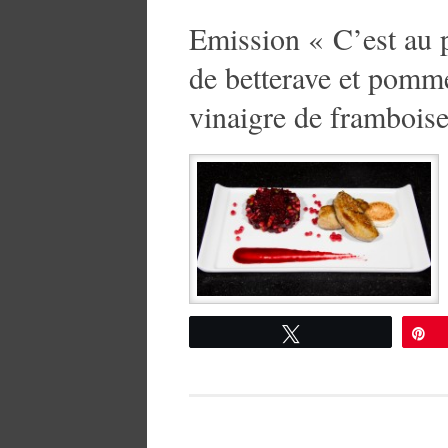
Emission « C’est au 
de betterave et pomme
vinaigre de frambois
Tweetez
É