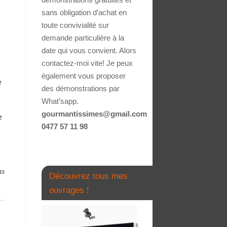
sans obligation d’achat en
toute convivialité sur
demande particulière à la
date qui vous convient. Alors
contactez-moi vite! Je peux
également vous proposer
e
des démonstrations par
What’sapp.
gourmantissimes@gmail.com
e
0477 57 11 98
ES
Découvrez tous mes
ouvrages !