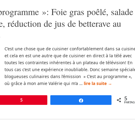
programme »: Foie gras poêlé, salade
, réduction de jus de betterave au
e
C’est une chose que de cuisiner confortablement dans sa cuisin
et cela en est une autre que de cuisiner en direct à la télé avec
toutes les contraintes inhérentes à un plateau de télévision! En
tous cas c’est une expérience inoubliable. Donc semaine spécial
blogueuses culinaires dans l’émission » C’est au programme »,
où grâce à mon amie Valérie qui m’a …
lire la suite
→
5
pingle
5
Partagez
PARTAG