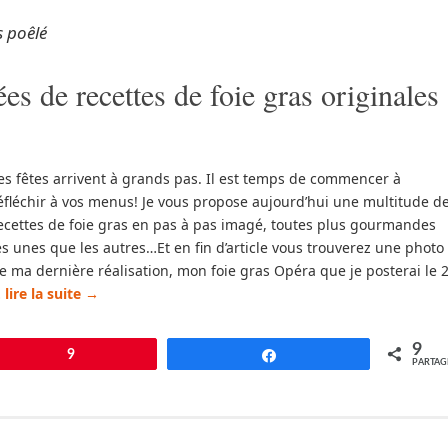
s poêlé
es de recettes de foie gras originales
es fêtes arrivent à grands pas. Il est temps de commencer à
éfléchir à vos menus! Je vous propose aujourd’hui une multitude d
ecettes de foie gras en pas à pas imagé, toutes plus gourmandes
es unes que les autres…Et en fin d’article vous trouverez une photo
e ma dernière réalisation, mon foie gras Opéra que je posterai le 
…
lire la suite
→
9
pingle
9
Partagez
PARTAG