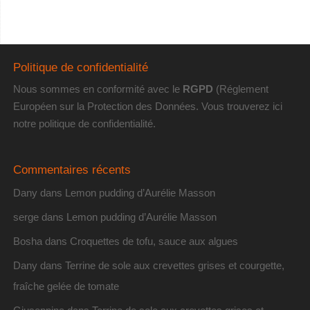
Politique de confidentialité
Nous sommes en conformité avec le
RGPD
(Réglement
Européen sur la Protection des Données. Vous trouverez
ici
notre politique de confidentialité
.
Commentaires récents
Dany
dans
Lemon pudding d’Aurélie Masson
serge
dans
Lemon pudding d’Aurélie Masson
Bosha
dans
Croquettes de tofu, sauce aux algues
Dany
dans
Terrine de sole aux crevettes grises et courgette,
fraîche gelée de tomate