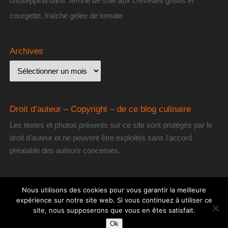
Giuseppina
dans
Terrine de sole aux crevettes grises et
courgette, fraîche gelée de tomate
Archives
Droit d’auteur – Copyright – de ce blog culinaire
Les textes et photos présents sur ce site sont protégés par le
droit d'auteur et ne peuvent être exploités sans l'accord
préalable des auteurs concernés.
Nous utilisons des cookies pour vous garantir la meilleure
expérience sur notre site web. Si vous continuez à utiliser ce
site, nous supposerons que vous en êtes satisfait.
[les] Gourmantissimes
| Fièrement propulsé par
Mantra
&
WordPress.
Ok