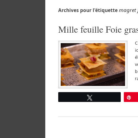
magret
Archives pour l'étiquette
Mille feuille Foie g
C
i
é
v
b
r
Tweetez
É