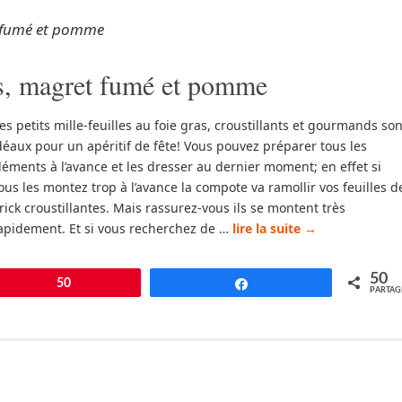
 fumé et pomme
ras, magret fumé et pomme
es petits mille-feuilles au foie gras, croustillants et gourmands son
déaux pour un apéritif de fête! Vous pouvez préparer tous les
léments à l’avance et les dresser au dernier moment; en effet si
ous les montez trop à l’avance la compote va ramollir vos feuilles d
rick croustillantes. Mais rassurez-vous ils se montent très
apidement. Et si vous recherchez de …
lire la suite
→
50
pingle
50
Partagez
PARTAG