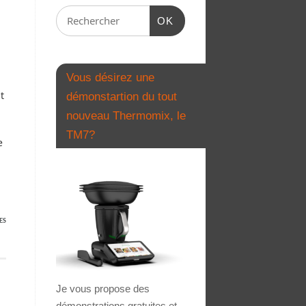
OK
Vous désirez une
t
démonstartion du tout
nouveau Thermomix, le
TM7?
e
ES
Je vous propose des
démonstrations gratuites et