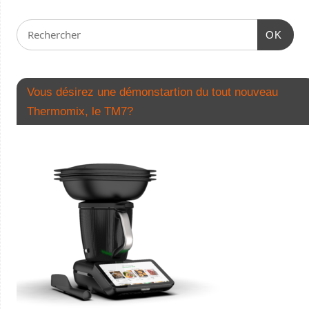
OK
Vous désirez une démonstartion du tout nouveau
Thermomix, le TM7?