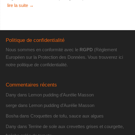
lire la suite
→
Politique de confidentialité
Nous sommes en conformité avec le
RGPD
(Réglement
Européen sur la Protection des Données. Vous trouverez
ici
notre politique de confidentialité
.
Commentaires récents
Dany
dans
Lemon pudding d’Aurélie Masson
serge
dans
Lemon pudding d’Aurélie Masson
Bosha
dans
Croquettes de tofu, sauce aux algues
Dany
dans
Terrine de sole aux crevettes grises et courgette,