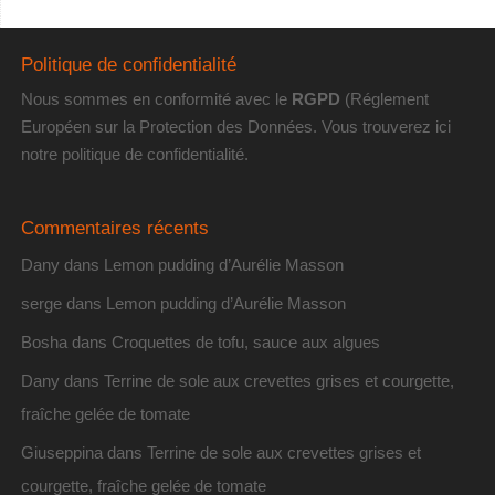
Politique de confidentialité
Nous sommes en conformité avec le
RGPD
(Réglement
Européen sur la Protection des Données. Vous trouverez
ici
notre politique de confidentialité
.
Commentaires récents
Dany
dans
Lemon pudding d’Aurélie Masson
serge
dans
Lemon pudding d’Aurélie Masson
Bosha
dans
Croquettes de tofu, sauce aux algues
Dany
dans
Terrine de sole aux crevettes grises et courgette,
fraîche gelée de tomate
Giuseppina
dans
Terrine de sole aux crevettes grises et
courgette, fraîche gelée de tomate