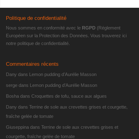
Politique de confidentialité
Nous sommes en conformité avec le
RGPD
(Réglement
Européen sur la Protection des Données. Vous trouverez
ici
notre politique de confidentialité
.
Commentaires récents
Dany
dans
Lemon pudding d’Aurélie Masson
serge
dans
Lemon pudding d’Aurélie Masson
Bosha
dans
Croquettes de tofu, sauce aux algues
Dany
dans
Terrine de sole aux crevettes grises et courgette,
fraîche gelée de tomate
Giuseppina
dans
Terrine de sole aux crevettes grises et
courgette, fraîche gelée de tomate