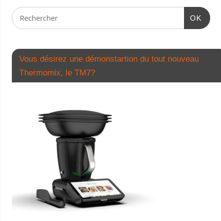
OK
Vous désirez une démonstartion du tout nouveau
Thermomix, le TM7?