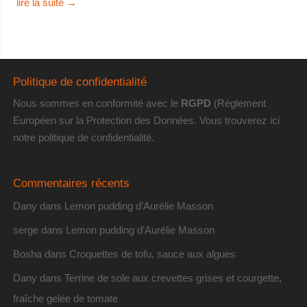
lire la suite
→
Politique de confidentialité
Nous sommes en conformité avec le
RGPD
(Réglement
Européen sur la Protection des Données. Vous trouverez
ici
notre politique de confidentialité
.
Commentaires récents
Dany
dans
Lemon pudding d’Aurélie Masson
serge
dans
Lemon pudding d’Aurélie Masson
Bosha
dans
Croquettes de tofu, sauce aux algues
Dany
dans
Terrine de sole aux crevettes grises et courgette,
fraîche gelée de tomate