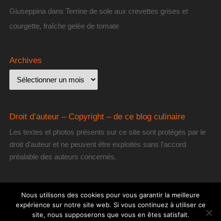
Giuseppina
dans
Terrine de sole aux crevettes grises et
courgette, fraîche gelée de tomate
Archives
Droit d’auteur – Copyright – de ce blog culinaire
Les textes et photos présents sur ce site sont protégés par le
droit d'auteur et ne peuvent être exploités sans l'accord
préalable des auteurs concernés.
Nous utilisons des cookies pour vous garantir la meilleure
expérience sur notre site web. Si vous continuez à utiliser ce
site, nous supposerons que vous en êtes satisfait.
[les] Gourmantissimes
| Fièrement propulsé par
Mantra
&
WordPress.