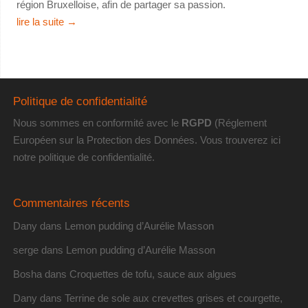
région Bruxelloise, afin de partager sa passion.
lire la suite
→
Politique de confidentialité
Nous sommes en conformité avec le
RGPD
(Réglement
Européen sur la Protection des Données. Vous trouverez
ici
notre politique de confidentialité
.
Commentaires récents
Dany
dans
Lemon pudding d’Aurélie Masson
serge
dans
Lemon pudding d’Aurélie Masson
Bosha
dans
Croquettes de tofu, sauce aux algues
Dany
dans
Terrine de sole aux crevettes grises et courgette,