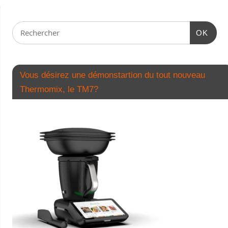
OK
Vous désirez une démonstartion du tout nouveau
Thermomix, le TM7?