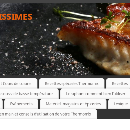
issimes
 Cours de cuisine
Recettes spéciales Thermomix
Recettes
n sous vide basse température
Le siphon: comment bien l’utiliser
Evénements
Matériel, magasins et épiceries
Lexique
 en main et conseils d’utilisation de votre Thermomix