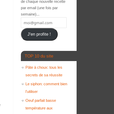
de chaque nouvelle recette
par email (une fois par
semaine)...
J'en profite !
TOP 10 du site
Pâte à choux: tous les
secrets de sa réussite
Le siphon: comment bien
l'utiliser
Oeuf parfait basse
e
température aux