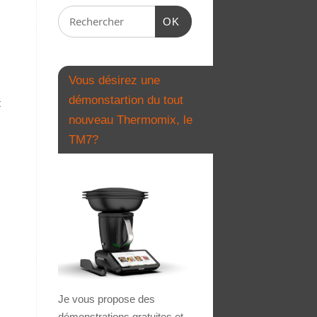
OK
Vous désirez une
démonstartion du tout
t
nouveau Thermomix, le
TM7?
Je vous propose des
démonstrations gratuites et