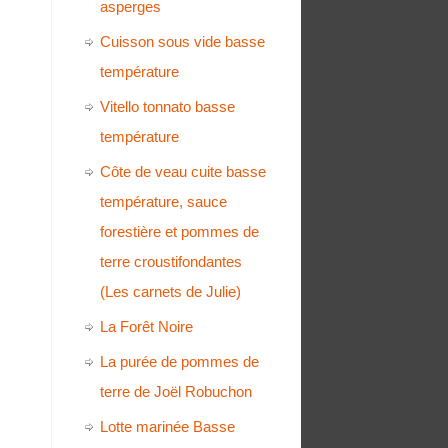
asperges
Cuisson sous vide basse
température
Vitello tonnato basse
température
Côte de veau cuite basse
température, sauce
forestière et pommes de
terre croustifondantes
(Les carnets de Julie)
La Forêt Noire
La purée de pommes de
terre de Joël Robuchon
Lotte marinée Basse