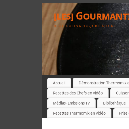
[les] Gourmant
BLOG CULINARIO-JUBILATOIRE
Accueil
Démonstration Thermomix et
Recettes des Chefs en vidéo
Cuisso
Médias- Emissions TV
Bibliothèque
Recettes Thermomix en vidéo
Prise