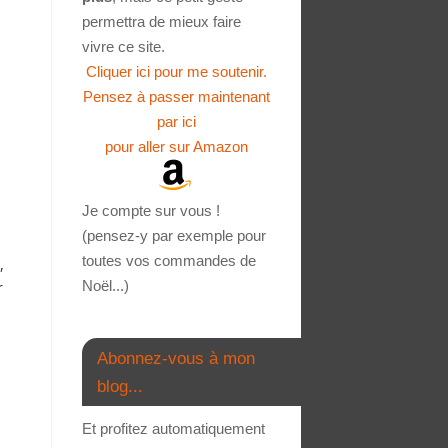
permettra de mieux faire
vivre ce site.
Cliquer ici pour me soutenir.
Pensez à passer maintenant
par ici
pour aller sur Amazon
Je compte sur vous !
(pensez-y par exemple pour
toutes vos commandes de
,
Noël...)
r
Abonnez-vous à mon
blog...
Et profitez automatiquement