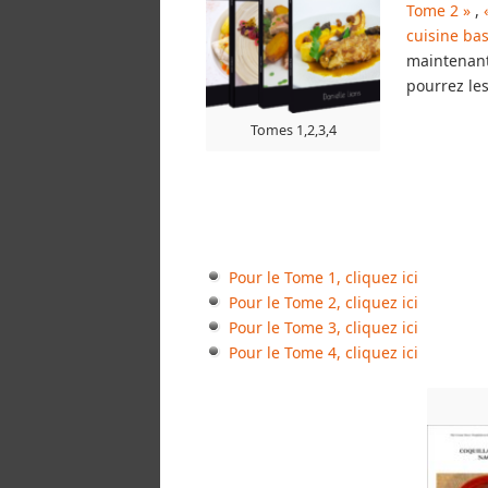
Tome 2 »
,
«
cuisine ba
maintenant 
pourrez les
Tomes 1,2,3,4
Pour le Tome 1, cliquez ici
Pour le Tome 2, cliquez ici
Pour le Tome 3, cliquez ici
Pour le Tome 4, cliquez ici