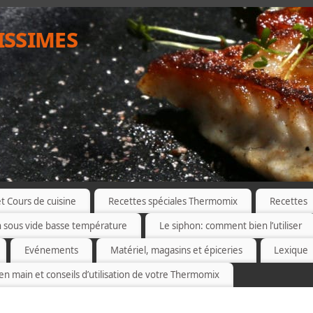
issimes
 Cours de cuisine
Recettes spéciales Thermomix
Recettes
n sous vide basse température
Le siphon: comment bien l’utiliser
Evénements
Matériel, magasins et épiceries
Lexique
 en main et conseils d’utilisation de votre Thermomix