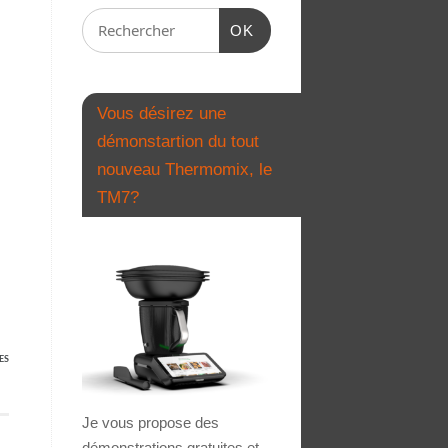
OK
Vous désirez une
démonstartion du tout
nouveau Thermomix, le
TM7?
ES
Je vous propose des
démonstrations gratuites et