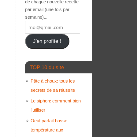
de chaque nouvelle recette
par email (une fois par
semaine)...
J'en profite !
TOP 10 du site
Pâte à choux: tous les
secrets de sa réussite
Le siphon: comment bien
l'utiliser
Oeuf parfait basse
température aux