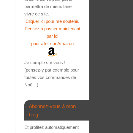
permettra de mieux faire
vivre ce site.
Cliquer ici pour me soutenir.
Pensez à passer maintenant
par ici
pour aller sur Amazon
Je compte sur vous !
(pensez-y par exemple pour
toutes vos commandes de
Noël...)
Abonnez-vous à mon
blog...
Et profitez automatiquement