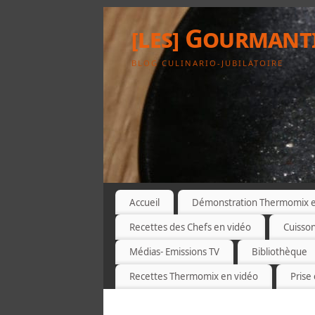
[les] Gourmant
BLOG CULINARIO-JUBILATOIRE
Accueil
Démonstration Thermomix et
Recettes des Chefs en vidéo
Cuisso
Médias- Emissions TV
Bibliothèque
Recettes Thermomix en vidéo
Prise