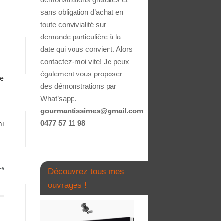
sans obligation d’achat en
toute convivialité sur
demande particulière à la
date qui vous convient. Alors
contactez-moi vite! Je peux
également vous proposer
ie
des démonstrations par
What’sapp.
gourmantissimes@gmail.com
hi
0477 57 11 98
ES
Découvrez tous mes
ouvrages !