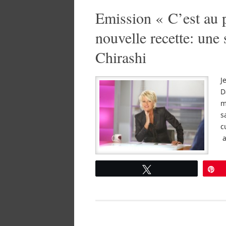
Emission « C’est au
nouvelle recette: une 
Chirashi
J
D
m
s
c
a
Tweetez
É