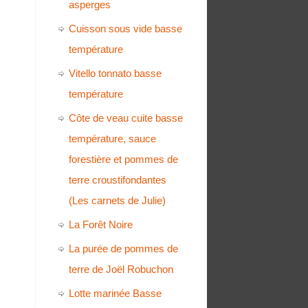
asperges
Cuisson sous vide basse
température
Vitello tonnato basse
température
Côte de veau cuite basse
température, sauce
forestière et pommes de
terre croustifondantes
(Les carnets de Julie)
La Forêt Noire
La purée de pommes de
terre de Joël Robuchon
Lotte marinée Basse