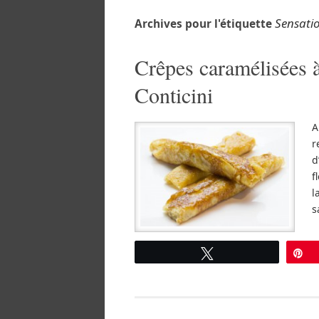
Sensati
Archives pour l'étiquette
Crêpes caramélisées à
Conticini
A
r
d
f
l
s
Tweetez
É