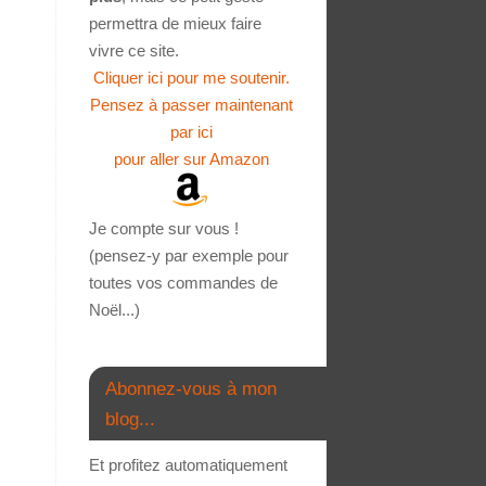
permettra de mieux faire
vivre ce site.
Cliquer ici pour me soutenir.
Pensez à passer maintenant
par ici
pour aller sur Amazon
Je compte sur vous !
(pensez-y par exemple pour
toutes vos commandes de
Noël...)
Abonnez-vous à mon
blog...
Et profitez automatiquement