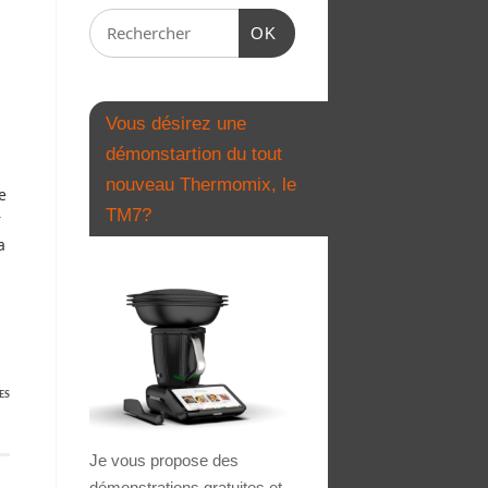
OK
Vous désirez une
démonstartion du tout
nouveau Thermomix, le
e
TM7?
r
a
ES
Je vous propose des
démonstrations gratuites et