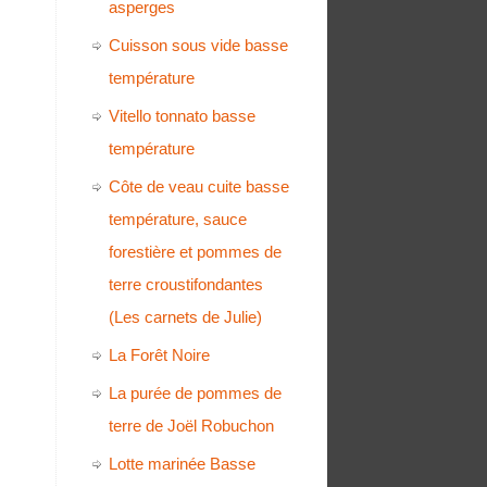
asperges
Cuisson sous vide basse
température
Vitello tonnato basse
température
Côte de veau cuite basse
température, sauce
forestière et pommes de
terre croustifondantes
(Les carnets de Julie)
La Forêt Noire
La purée de pommes de
terre de Joël Robuchon
Lotte marinée Basse