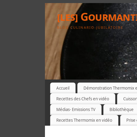
[les] Gourmant
BLOG CULINARIO-JUBILATOIRE
Accueil
Démonstration Thermomix et
Recettes des Chefs en vidéo
Cuisso
Médias- Emissions TV
Bibliothèque
Recettes Thermomix en vidéo
Prise