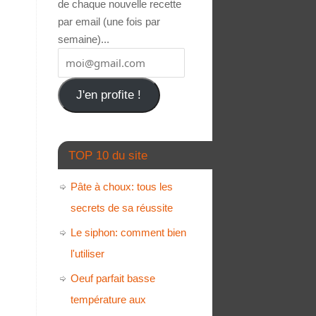
de chaque nouvelle recette
par email (une fois par
semaine)...
J'en profite !
TOP 10 du site
Pâte à choux: tous les
secrets de sa réussite
Le siphon: comment bien
l'utiliser
Oeuf parfait basse
température aux