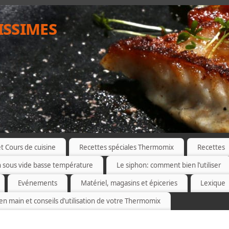
issimes
 Cours de cuisine
Recettes spéciales Thermomix
Recettes
n sous vide basse température
Le siphon: comment bien l’utiliser
Evénements
Matériel, magasins et épiceries
Lexique
 en main et conseils d’utilisation de votre Thermomix