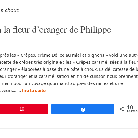
on choux
 la fleur d’oranger de Philippe
près les « Crêpes, crème Délice au miel et pignons » voici une autr
ecette de crêpes très originale : les « Crêpes caramélisées à la fleu
’oranger » élaborées à base d’une pâte à choux. La délicatesse de l
leur d’oranger et la caramélisation en fin de cuisson nous prennent
a main pour un voyage gourmand au pays des milles et une
aveurs… …
lire la suite
→
10
pingle
10
Partagez
PARTAG