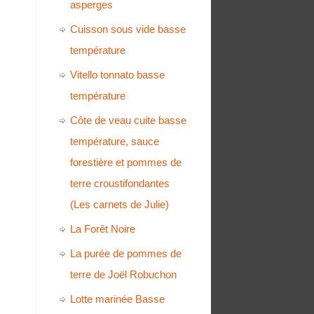
asperges
Cuisson sous vide basse
température
Vitello tonnato basse
température
Côte de veau cuite basse
température, sauce
forestière et pommes de
terre croustifondantes
(Les carnets de Julie)
La Forêt Noire
La purée de pommes de
terre de Joël Robuchon
Lotte marinée Basse