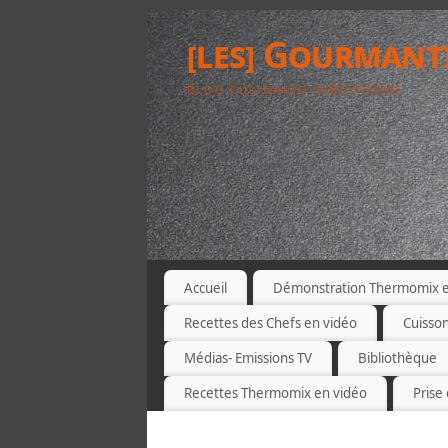
[les] Gourmant
BLOG CULINARIO-JUBILATOIRE
Accueil
Démonstration Thermomix et
Recettes des Chefs en vidéo
Cuisso
Médias- Emissions TV
Bibliothèque
Recettes Thermomix en vidéo
Prise