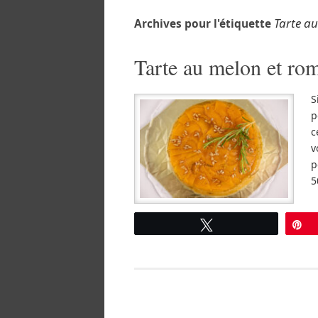
Tarte au
Archives pour l'étiquette
Tarte au melon et rom
S
p
c
v
p
5
Tweetez
É