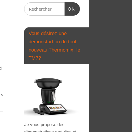
OK
Vous désirez une
démonstartion du tout
nouveau Thermomix, le
TM7?
d
ES
Je vous propose des
démonstrations gratuites et