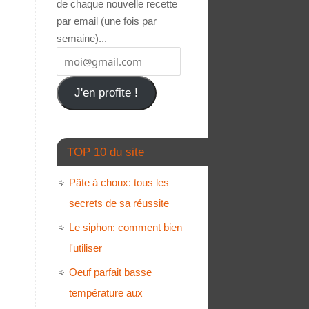
de chaque nouvelle recette
par email (une fois par
semaine)...
J'en profite !
TOP 10 du site
Pâte à choux: tous les
secrets de sa réussite
Le siphon: comment bien
l'utiliser
Oeuf parfait basse
température aux