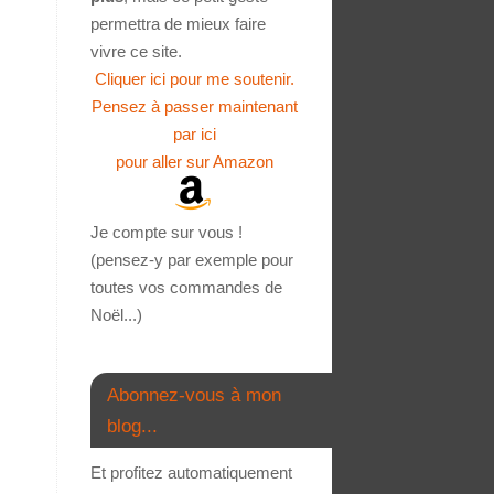
permettra de mieux faire
vivre ce site.
Cliquer ici pour me soutenir.
Pensez à passer maintenant
par ici
pour aller sur Amazon
Je compte sur vous !
(pensez-y par exemple pour
toutes vos commandes de
Noël...)
Abonnez-vous à mon
blog...
Et profitez automatiquement